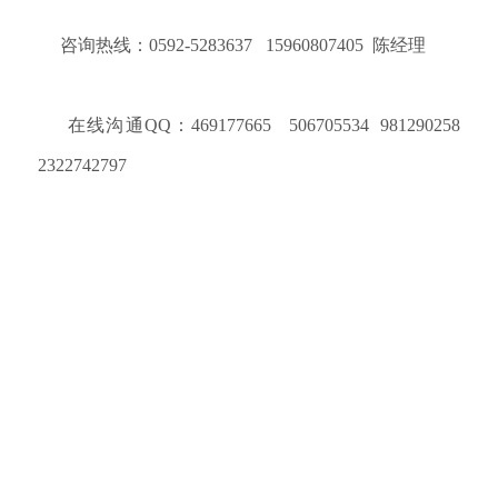
咨询热线：0592-5283637 15960807405 陈经理
在线沟通QQ：469177665 506705534 981290258
2322742797
版权所有：厦门欣联宇广告有限公司
闽ICP备16027015号-1
下单热线：0592-5283637 传真：+86 0592-5534299
QQ：469177665 506705534 981290258 2322742797
咨询/投诉电话：15960807405 E-mail：lzlemail@163.com
地址：①厦门市江头后埔双浦路95号
②厦门市湖里区枋湖工业小区12号之四