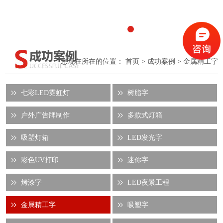
1
2
3
4
5
6
7
您现在所在的位置：
首页
>
成功案例
> 金属精工字
七彩LED霓虹灯
树脂字
户外广告牌制作
多款式灯箱
吸塑灯箱
LED发光字
彩色UV打印
迷你字
烤漆字
LED夜景工程
金属精工字
吸塑字